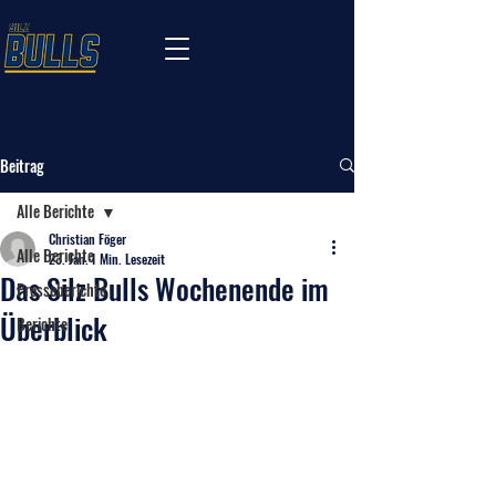
Beitrag
Alle Berichte
Christian Föger
Alle Berichte
23. Jan.
1 Min. Lesezeit
Das Silz Bulls Wochenende im
Presseberichte
Überblick
Berichte