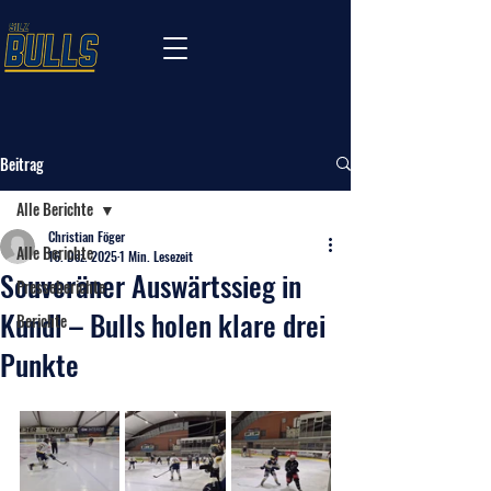
Beitrag
Alle Berichte
Christian Föger
Alle Berichte
16. Dez. 2025
1 Min. Lesezeit
Souveräner Auswärtssieg in
Presseberichte
Kundl – Bulls holen klare drei
Berichte
Punkte