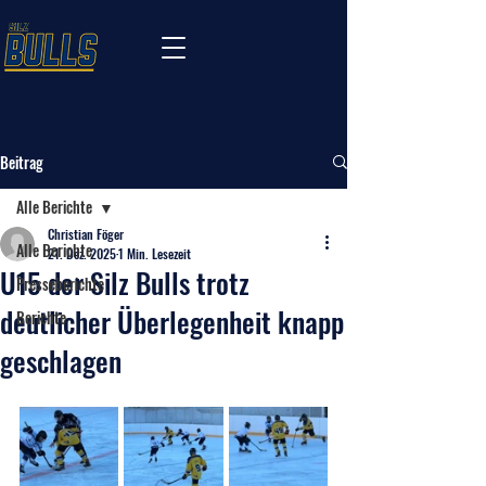
Beitrag
Alle Berichte
Christian Föger
Alle Berichte
21. Dez. 2025
1 Min. Lesezeit
U15 der Silz Bulls trotz
Presseberichte
deutlicher Überlegenheit knapp
Berichte
geschlagen