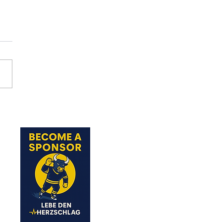
s Abschluss-Event für unsere
9 und U11