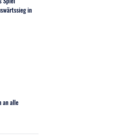
 Spiel 
swärtssieg in 
 an alle 