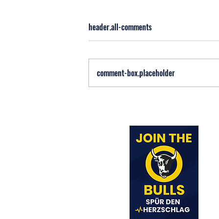
header.all-comments
comment-box.placeholder
🏒 Jahreshauptversammlung 2026
– Ein Blick hinter die Kulissen der
Silz Bulls 🐂