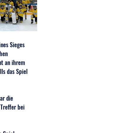
nes Sieges 
hen 
nt an ihrem 
ls das Spiel 
ar die 
Treffer bei 