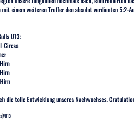
egten unsere Jungbullen nochmals nach, kontrollierten das
n mit einem weiteren Treffer den absolut verdienten 5:2-Au
Bulls U13:
sl-Ciresa
ner
 Hirn
 Hirn
 Hirn
ch die tolle Entwicklung unseres Nachwuchses. Gratulation
hs
#U13