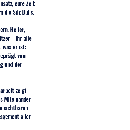
nsatz, eure Zeit 
 die Silz Bulls.
ern, Helfer, 
tzer – ihr alle 
 was er ist: 
geprägt von 
g und der 
rbeit zeigt 
es Miteinander 
ie sichtbaren 
gagement aller 