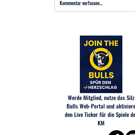
Kommentar verfassen...
🏒 Jahreshauptversammlung 2026
– Ein Blick hinter die Kulissen der
Silz Bulls 🐂
Werde Mitglied, nutze das Silz
Bulls Web-Portal und aktivier
den Live Ticker für die Spiele d
KM