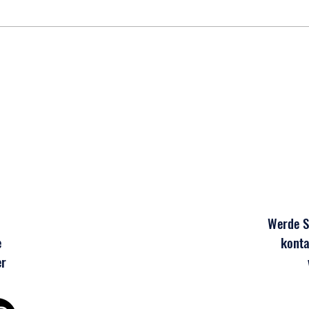
Sommerpause? Nur nach außen!
Tolle
U7, U
Werde Sp
e
konta
er