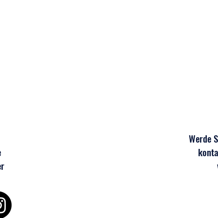
Sommerpause? Nur nach außen!
Tolle
U7, U
Werde Sp
e
konta
er