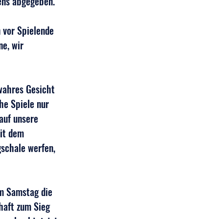
tens abgegeben.
 vor Spielende 
e, wir 
 wahres Gesicht 
he Spiele nur 
auf unsere 
mit dem 
schale werfen, 
am Samstag die 
haft zum Sieg 