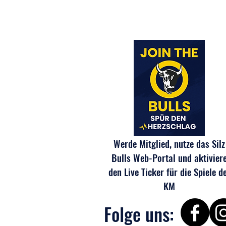
🏒 Jahreshauptversammlung 2026
– Ein Blick hinter die Kulissen der
Silz Bulls 🐂
Werde Mitglied, nutze das Silz
Bulls Web-Portal und aktivier
den Live Ticker für die Spiele d
KM
Folge uns: