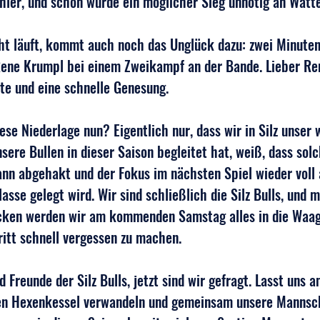
ehler, und schon wurde ein möglicher Sieg unnötig an Wat
ht läuft, kommt auch noch das Unglück dazu: zwei Minuten
Rene Krumpl bei einem Zweikampf an der Bande. Lieber Ren
te und eine schnelle Genesung.
se Niederlage nun? Eigentlich nur, dass wir in Silz unser
sere Bullen in dieser Saison begleitet hat, weiß, dass solc
ann abgehakt und der Fokus im nächsten Spiel wieder voll 
asse gelegt wird. Wir sind schließlich die Silz Bulls, und 
ken werden wir am kommenden Samstag alles in die Waag
itt schnell vergessen zu machen.
 Freunde der Silz Bulls, jetzt sind wir gefragt. Lasst uns 
inen Hexenkessel verwandeln und gemeinsam unsere Mannsc