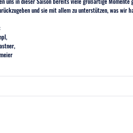
en uns in dieser Saison bereits viele großartige Momente g
zurückzugeben und sie mit allem zu unterstützen, was wir h
:
pl,
astner,
tmeier