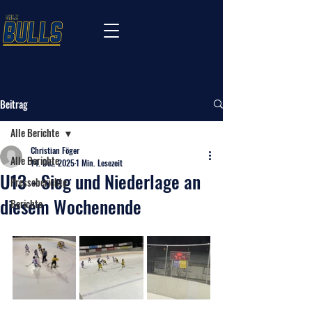
Beitrag
Alle Berichte
Christian Föger
Alle Berichte
14. Dez. 2025
1 Min. Lesezeit
U13 - Sieg und Niederlage an
Presseberichte
diesem Wochenende
Berichte