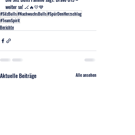
weiter so! 🏒🔥💛💙
#SilzBulls
#NachwuchsBulls
#SpürDenHerzschlag
#TeamSpirit
Berichte
Aktuelle Beiträge
Alle ansehen