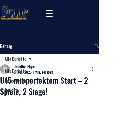
Beitrag
Alle Berichte
Christian Föger
Alle Berichte
8. Nov. 2025
1 Min. Lesezeit
U15 mit perfektem Start – 2
Presseberichte
Spiele, 2 Siege!
Berichte