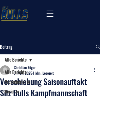
Beitrag
Alle Berichte
Christian Föger
Alle Berichte
3. Nov. 2025
1 Min. Lesezeit
Verschiebung Saisonauftakt
Presseberichte
Silz Bulls Kampfmannschaft
Berichte